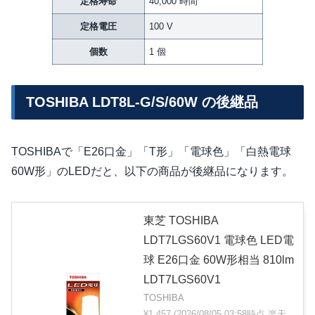
定格寿命
40,000 時間
定格電圧
100 V
個数
1 個
TOSHIBA LDT8L-G/S/60W の後継品
TOSHIBAで「E26口金」「T形」「電球色」「白熱電球
60W形」のLEDだと、以下の商品が後継品になります。
東芝 TOSHIBA
LDT7LGS60V1 電球色 LED電
球 E26口金 60W形相当 810lm
LDT7LGS60V1
TOSHIBA
¥1,457
(2026/08/05 03:58時点 楽天