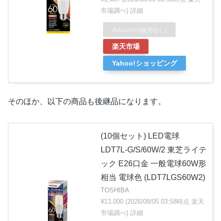
市場調べ)
詳細
Amazon
(販売なし)
楽天市場
Yahoo!ショッピング
そのほか、以下の商品も後継品になります。
(10個セット) LED電球
LDT7L-G/S/60W/2 東芝ライテ
ック E26口金 一般電球60W形
相当 電球色 (LDT7LGS60W2)
TOSHIBA
¥13,000
(2026/08/05 03:58時点 楽天
市場調べ)
詳細