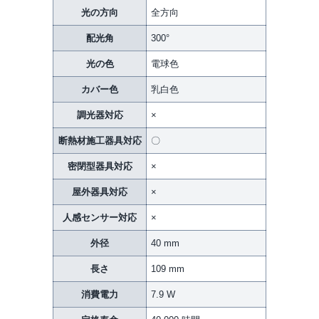
光の方向
全方向
配光角
300°
光の色
電球色
カバー色
乳白色
調光器対応
×
断熱材施工器具対応
〇
密閉型器具対応
×
屋外器具対応
×
人感センサー対応
×
外径
40 mm
長さ
109 mm
消費電力
7.9 W