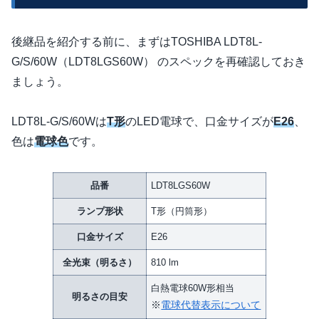
後継品を紹介する前に、まずはTOSHIBA LDT8L-
G/S/60W（LDT8LGS60W） のスペックを再確認しておき
ましょう。
LDT8L-G/S/60Wは
T形
のLED電球で、口金サイズが
E26
、
色は
電球色
です。
品番
LDT8LGS60W
ランプ形状
T形（円筒形）
口金サイズ
E26
全光束（明るさ）
810 lm
白熱電球60W形相当
明るさの目安
※
電球代替表示について