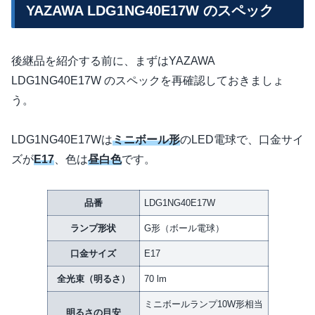
YAZAWA LDG1NG40E17W のスペック
後継品を紹介する前に、まずはYAZAWA
LDG1NG40E17W のスペックを再確認しておきましょ
う。
LDG1NG40E17Wは
ミニボール形
のLED電球で、口金サイ
ズが
E17
、色は
昼白色
です。
品番
LDG1NG40E17W
ランプ形状
G形（ボール電球）
口金サイズ
E17
全光束（明るさ）
70 lm
ミニボールランプ10W形相当
明るさの目安