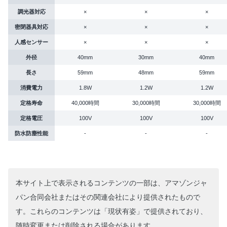
調光器対応
×
×
×
密閉器具対応
×
×
×
人感センサー
×
×
×
外径
40mm
30mm
40mm
長さ
59mm
48mm
59mm
消費電力
1.8W
1.2W
1.2W
定格寿命
40,000時間
30,000時間
30,000時間
定格電圧
100V
100V
100V
防水防塵性能
-
-
-
本サイト上で表示されるコンテンツの一部は、アマゾンジャ
パン合同会社またはその関連会社により提供されたもので
す。これらのコンテンツは「現状有姿」で提供されており、
随時変更または削除される場合があります。