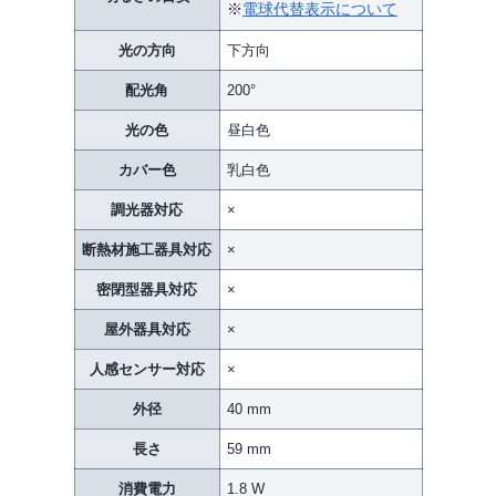
※
電球代替表示について
光の方向
下方向
配光角
200°
光の色
昼白色
カバー色
乳白色
調光器対応
×
断熱材施工器具対応
×
密閉型器具対応
×
屋外器具対応
×
人感センサー対応
×
外径
40 mm
長さ
59 mm
消費電力
1.8 W