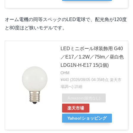
オーム電機の同等スペックのLED電球で、配光角が120度
と80度ほど狭いモデルです。
LEDミニボール球装飾用 G40
／E17／1.2W／75lm／昼白色
LDG1N-H-E17 15(1個)
OHM
¥440
(2026/08/05 04:35時点 楽天市
場調べ)
詳細
Amazon
(販売なし)
楽天市場
Yahoo!ショッピング