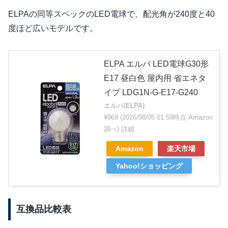
ELPAの同等スペックのLED電球で、配光角が240度と40
度ほど広いモデルです。
ELPA エルパ LED電球G30形
E17 昼白色 屋内用 省エネタ
イプ LDG1N-G-E17-G240
エルパ(ELPA)
¥969
(2026/08/05 01:59時点 Amazon
調べ)
詳細
Amazon
楽天市場
Yahoo!ショッピング
互換品比較表