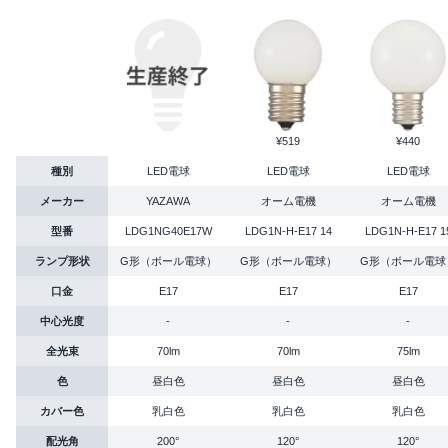
¥519
¥440
種別
LED電球
LED電球
LED電球
メーカー
YAZAWA
オーム電機
オーム電機
型番
LDG1NG40E17W
LDG1N-H-E17 14
LDG1N-H-E17 1
ランプ形状
G形（ボール電球）
G形（ボール電球）
G形（ボール電球
口金
E17
E17
E17
中心光度
-
-
-
全光束
70lm
70lm
75lm
色
昼白色
昼白色
昼白色
カバー色
乳白色
乳白色
乳白色
配光角
200°
120°
120°