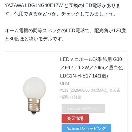
YAZAWA LDG1NG40E17W と互換のLED電球がありま
す。代用できるかどうか、チェックしてみましょう。
オーム電機の同等スペックのLED電球で、配光角が120度
と80度ほど狭いモデルです。
LEDミニボール球装飾用 G30
／E17／1.2W／70lm／昼白色
LDG1N-H-E17 14(1個)
OHM
¥519
(2026/08/05 04:35時点 楽天市
場調べ)
詳細
Amazon
(販売なし)
楽天市場
Yahoo!ショッピング