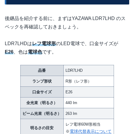
後継品を紹介する前に、まずはYAZAWA LDR7LHD のス
ペックを再確認しておきましょう。
LDR7LHDは
レフ電球形
のLED電球で、口金サイズが
E26
、色は
電球色
です。
品番
LDR7LHD
ランプ形状
R形（レフ形）
口金サイズ
E26
全光束（明るさ）
440 lm
ビーム光束（明るさ）
263 lm
レフ電球60W形相当
明るさの目安
※
電球代替表示について