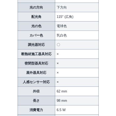
光の方向
下方向
配光角
115° (広角)
光の色
電球色
カバー色
乳白色
調光器対応
〇
断熱材施工器具対応
×
密閉型器具対応
×
屋外器具対応
×
人感センサー対応
×
外径
62 mm
長さ
98 mm
消費電力
6.5 W